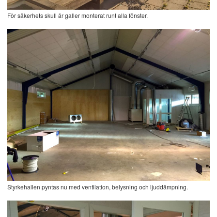
För säkerhets skull är galler monterat runt alla fönster.
Styrkehallen pyntas nu med ventilation, belysning och ljuddämpning.