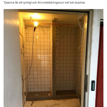
Tjejerna får ett rymligt och fint omklädningsrum inkl två duschar.