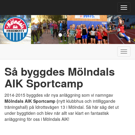
Toggl
navig
Toggl
navig
Så byggdes Mölndals
AIK Sportcamp
2014-2015 byggdes vår nya anläggning som vi namngav
Mölndals AIK Sportcamp (
nytt klubbhus och intilliggande
träningshall) på Idrottsvägen 13 i Mölndal. Så här såg det ut
under byggtiden och blev när allt var klart en fantastisk
anläggning för oss i Mölndals AIK!