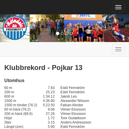
Toggl
navig
Toggl
navig
Klubbrekord - Pojkar 13
Utomhus
60 m
7.83
Eskil Fernström
200 m
25.23
Eskil Fernström
600 m
1:34.12
Jakob Leo
1500 m
4:36.80
Alexander Nilsson
1500 m hinder (76.2)
5:23.50
Fabian Alinder
60 m häck (76.2)
9.06
Vilmer Elovsson
200 m häck (68.6)
27.26
Vilmer Elovsson
Höjd
1.72
Tore Gustafsson
Stav
3.15
Anders Andreasson
Längd (zon)
5.90
Eskil Fernström