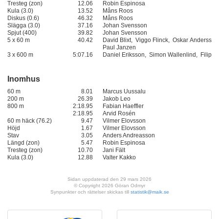
Tresteg (zon)
12.06
Robin Espinosa
Kula (3.0)
13.52
Måns Roos
Diskus (0.6)
46.32
Måns Roos
Slägga (3.0)
37.16
Johan Svensson
Spjut (400)
39.82
Johan Svensson
5 x 60 m
40.42
David Blixt, Viggo Flinck, Oskar Andersso
Paul Janzen
3 x 600 m
5:07.16
Daniel Eriksson, Simon Wallenlind, Filip
Inomhus
60 m
8.01
Marcus Uussalu
200 m
26.39
Jakob Leo
800 m
2:18.95
Fabian Haeffler
2:18.95
Arvid Rosén
60 m häck (76.2)
9.47
Vilmer Elovsson
Höjd
1.67
Vilmer Elovsson
Stav
3.05
Anders Andreasson
Längd (zon)
5.47
Robin Espinosa
Tresteg (zon)
10.70
Jani Fält
Kula (3.0)
12.88
Valter Kakko
Sidan uppdaterad den 29 mars 2026
© Copyright 2026 Göran Odmyr
Synpunkter och rättelser skickas till
statistik@maik.se