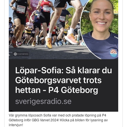
Vår grymma löpcoach Sofia var med och pratade löpning på P4
Göteborg inför GBG Varvet 2024! Klicka på bilden för lyssning av
intervjun!