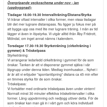
Övergripande veckoschema under nov - jan
(uppbyggnad);
Tisdagar 18.00-19.30
Intervallträning/Distans/Styrka
Vi tränar oftast intervaller i olika former, men vissa tisdagar
blir det mer lugnare distanspass. Nu ligger ju fokus mer på
att bygga upp oss med lite mer lugnare träning. I mån av tid
lägger vi även in löpstyrka. Vi utgår alltid ifrån Åby Friidrott,
Mölndal, om inget annat nämns i kalendern.
Torsdagar 17.30-19.30 Styrketräning (cirkelträning i
gymmet) & Tröskelpass
Styrketräning:
Vi arrangerar ledarledd cirkelträning i gymmet för de som
önskar. Tanken är att vi disponerar gymmet själva i vår
löpgrupp under denna tiden. Medtag inomhusskor... Nyhet i
år är att vi erbjuder "spontanlöpning" distans ca 45 min efter
en timmes styrka för de som önskar.
Tröskelpass:
Vi fortsätter med ordinarie tröskelpass även under vintern!
Normalt minst 30 minuter effektiva tröskelintervaller i olika
former. Lång uppvärmning och nedjogg utöver detta. För de
som önskar kan man gå in i vårt gym och köra individuell