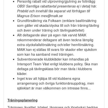
Personlig rabatt vid utprovning/gjutning av fotinlägg
OBS! Samtliga rabattavtal presenteras ej i detalj här.
Prisbild och innehåll fås separat vid förfrågan till
Magnus Erixon mex@maik.se
Grundförsäkring via Folksam (enklare basförsäkring
som gäller vid skada/olycka till och från träning/tävling
och även under träning och tävlingsaktivitet)
Allt deltagande sker på egen risk varvid MAIK
rekommenderar deltagare att även teckna lämplig
extra olycksfallsförsäkring och/eller hemförsäkring.
MAIK kan ej ställas till svars för skador eller sjukdom
som kan ha samband med träningen.
Subventionerade klubbkläder kan inhandlas på
Intersport Team Väst enligt klubbens policy. Ska man
deltaga på tävlingsklass bör man tävla i klubbens
kläder.
Inget krav att hjälpa till vid klubbens egna
arrangemang och övriga funktionärsuppdrag, men
självklart är man välkommen om intresse finns...
Träningsplanering
Träningen (kvalitet, tröskel, långpass och löpstyrka) bedrivs