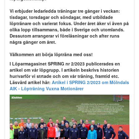
Vi erbjuder ledarledda träningar tre gånger i veckan:
tisdagar, torsdagar och söndagar, med utbildade
löptränare och varierat fokus. Under året åker vi även på
olika lopp tillsammans, både i Sverige och utomlands.
Dessutom arrangerar vi föreläsningar och after runs
några gånger om året.
Välkommen att börja löpträna med oss!
I Löparmagasinet SPRING nr 2/2023 publicerades en
artikel om vår löpgrupp. I artikeln beskrivs historien
hur/varför vi strtade och om vår träning, framtid etc.
Läsvärd artikel här:
Artikel i SPRING 2/2023 om Mölndals
AIK - Löpträning Vuxna Motionärer