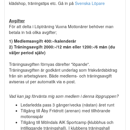
klädshop, träningstips etc. Gå in på
Svenska Löpare
Avgifter
För att delta i Löpträning Vuxna Motionärer behöver man
betala in två olika avgifter;
1) Medlemsavgift 400:-/kalenderår
2) Träningsavgift 20
00:-/12 mån eller 1200:-/6 mån (du
väljer period själv)
Träningsavgiften
förnyas därefter "löpande".
Träningsavgiften är godkänt underlag som friskvårdsbidrag
från sin arbetsgivare. Både medlems- och träningsavgift
aviseras ut per automatik via e-post.
Vad kan jag förvänta mig som medlem i denna löpgruppen?
Ledarledda pass 3 gånger/vecka (nästan) året runt
Tillgång till Åby Friidrott (arenan) med tillhörande
motionsspår
Tillgång till Mölndals AIK Sportcamp
(
klubbhus och
intilliggande träningshall). I klubbens träningshall