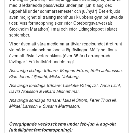
med 3 ledarledda pass/vecka under jan–jun & aug-dec
(uppehåll under sommarsemester och jul/nyår) Det erbjuds
även möjlighet till träning inomhus i klubbens gym på utvalda
tider. Viss formtoppning sker inför Göteborgsvarvet (alt
Stockholm Marathon) i maj och inför Lidingöloppet i slutet
september.
Vi ser även att våra medlemmar tävlar regelbundet året runt
vid både lokala och nationella löptävlingar. Möjlighet finns
även att tävla i veteranklass (över 35 år) i arrangerade
tävlingar i Friidrottsförbundets regi.
Ansvariga tisdags-tränare: Magnus Erixon, Sofia Johansson,
Klas-Johan Liljedahl, Micke Dahlberg.
Ansvariga torsdags-tränare: Liselotte Palmqvist, Anna Licht,
David Axelsson & Rikard Midhammar.
Ansvariga söndags-tränare: Mikael Ström, Peter Thorsell,
Mikael Larsson & Susann Martinsson.
Övergripande veckoschema under feb-jun & aug-okt
(uthållighet/fart/formtoppning);