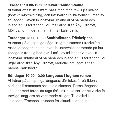
Tisdagar 18.00-19.30
Intervallträning/Kvalité
Vi tränar oftast lite tuffare pass med med fokus på kvalité
(löpteknik/löpskolning) och intervaller i olika former. I mån av
tid lägger vi även in löpstyrka. Ibland är vi på bana och
ibland är vi i terrängen. Vi utgår alltid ifrån Åby Friidrott,
Mölndal, om inget annat nämns i kalendern.
Torsdagar 18.00-19.30 Snabbdistans/Tröskelpass
Vi tränar på att springa något längre distanser i tröskelfart.
Vissa torsdagar kan det även bli intervaller beroende på hur
tisdagens träning bedrevs. I mån av tid lägger vi även in
löpstyrka. Ibland är vi på bana och ibland är vi i terrängen. Vi
utgår alltid ifrån Åby Friidrott, Mölndal, om inget annat
nämns i kalendern.
Söndagar 10.00-12.00 Långpass i lugnare tempo
Vi tränar på att springa långpass, där fokus är på tiden vi
springer tillsammans och inte distansen. Dessa långpass
kommer med fördel att utgå ifrån olika platser för att vi ska få
trevliga långpass på varierande slingor. Titta alltid i
kalendern/Facebookgruppen för aktuell information!