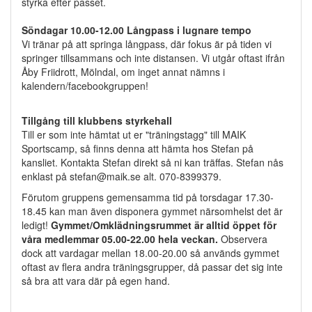
styrka efter passet.
Söndagar 10.00-12.00 Långpass i lugnare tempo
Vi tränar på att springa långpass, där fokus är på tiden vi
springer tillsammans och inte distansen. Vi utgår oftast ifrån
Åby Friidrott, Mölndal, om inget annat nämns i
kalendern/facebookgruppen!
Tillgång till klubbens styrkehall
Till er som inte hämtat ut er "träningstagg" till MAIK
Sportscamp, så finns denna att hämta hos Stefan på
kansliet. Kontakta Stefan direkt så ni kan träffas. Stefan nås
enklast på stefan@maik.se alt. 070-8399379.
Förutom gruppens gemensamma tid på torsdagar 17.30-
18.45 kan man även disponera gymmet närsomhelst det är
ledigt!
Gymmet/Omklädningsrummet är alltid öppet för
våra medlemmar 05.00-22.00 hela veckan.
Observera
dock att vardagar mellan 18.00-20.00 så används gymmet
oftast av flera andra träningsgrupper, då passar det sig inte
så bra att vara där på egen hand.