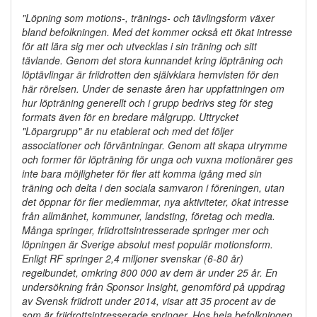
"Löpning som motions-, tränings- och tävlingsform växer
bland befolkningen. Med det kommer också ett ökat intresse
för att lära sig mer och utvecklas i sin träning och sitt
tävlande. Genom det stora kunnandet kring löpträning och
löptävlingar är friidrotten den självklara hemvisten för den
här rörelsen. Under de senaste åren har uppfattningen om
hur löpträning generellt och i grupp bedrivs steg för steg
formats även för en bredare målgrupp. Uttrycket
"Löpargrupp" är nu etablerat och med det följer
associationer och förväntningar.
Genom att skapa utrymme
och former för löpträning för unga och vuxna motionärer ges
inte bara möjligheter för fler att komma igång med sin
träning och delta i den sociala samvaron i föreningen, utan
det öppnar för fler medlemmar, nya aktiviteter, ökat intresse
från allmänhet, kommuner, landsting, företag och media.
Många springer, friidrottsintresserade springer mer och
löpningen är Sverige absolut mest populär motionsform.
Enligt RF springer 2,4 miljoner svenskar (6-80 år)
regelbundet, omkring 800 000 av dem är under 25 år. En
undersökning från Sponsor Insight, genomförd på uppdrag
av Svensk friidrott under 2014, visar att 35 procent av de
som är friidrottsintresserade springer. Hos hela befolkningen