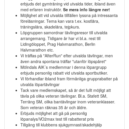
erbjuds det gymträning vid utvalda tider, ibland även
med erfaren instruktör.
Se mera info längre ner!
Möjlighet att vid utvalda tillfällen lyssna på intressanta
föreläsningar. Tema kan vara t.ex. kostlära,
träningslära, skadelära, tejpkurs.
Löpgruppen samordnar tävlingsresor till utvalda
arrangemang. Tidigare år har vi bl.a. rest till
Lidingöloppet, Prag Halvmarathon, Berlin
Halvmarathon etc.
Vi träffas på "AfterRun" efter utvalda tävlingar, men
även andra spontana träffar "utanför löpspåret"
Mölndals AIK´s medlemmar i denna löpargrupp
erbjuds personlig rabatt vid utvalda sportbutiker.
Vi förhandlar ibland fram förmånliga grupprabatter på
utvalda löpartävlingar
Tack vare medlemskapet, så är det fullt möjligt att
tävla på olika veteran tävlingar. Bl.a. Stafett SM,
Terräng SM, olika bantävlingar inom veteranklasser.
Som veteran räknas 35 år och äldre.
Erbjuds möjlighet att gå på personlig
löpanalys/VO2max test till rabatterat pris
Tillgång till klubbens sjukgymnast/skadehjälp