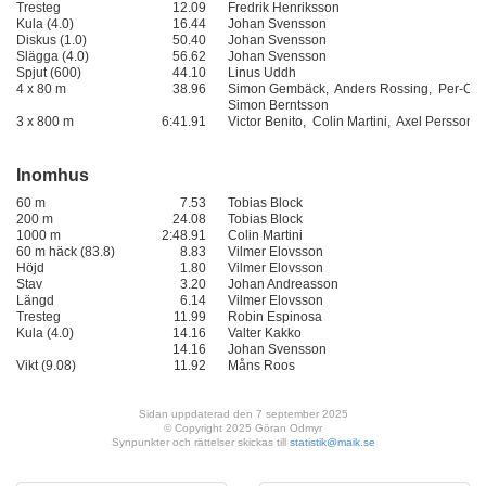
Tresteg
12.09
Fredrik Henriksson
Kula (4.0)
16.44
Johan Svensson
Diskus (1.0)
50.40
Johan Svensson
Slägga (4.0)
56.62
Johan Svensson
Spjut (600)
44.10
Linus Uddh
4 x 80 m
38.96
Simon Gembäck, Anders Rossing, Per‑Oska
Simon Berntsson
3 x 800 m
6:41.91
Victor Benito, Colin Martini, Axel Persson
Inomhus
60 m
7.53
Tobias Block
200 m
24.08
Tobias Block
1000 m
2:48.91
Colin Martini
60 m häck (83.8)
8.83
Vilmer Elovsson
Höjd
1.80
Vilmer Elovsson
Stav
3.20
Johan Andreasson
Längd
6.14
Vilmer Elovsson
Tresteg
11.99
Robin Espinosa
Kula (4.0)
14.16
Valter Kakko
14.16
Johan Svensson
Vikt (9.08)
11.92
Måns Roos
Sidan uppdaterad den 7 september 2025
© Copyright 2025 Göran Odmyr
Synpunkter och rättelser skickas till
statistik@maik.se