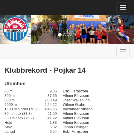
Toggl
navig
Toggl
navig
Klubbrekord - Pojkar 14
Utomhus
80 m
9.35
Eskil Fernström
300 m
37.65
Vilmer Elovsson
800 m
2:03.49
Josef Wallenlind
2000 m
5:54.22
Wilmer Grahn
1500 m hinder (76.2)
4:46.66
Alexander Nilsson
80 m häck (83.8)
11.59
Vilmer Elovsson
300 m häck (76.2)
41.22
Vilmer Elovsson
Höjd
1.83
Vilmer Elovsson
Stav
3.32
Johan Ehlinger
Längd
6.54
Eskil Fernström